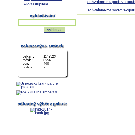
schvalene-rozpoctove-opatr
Pro zastupitele
schvalene-rozpoctove-opatr
vyhledávání
zobrazených stránek
celkem:
1142323
měsíc:
6554
den:
400
hodina:
7
náhodný výběr z galerie