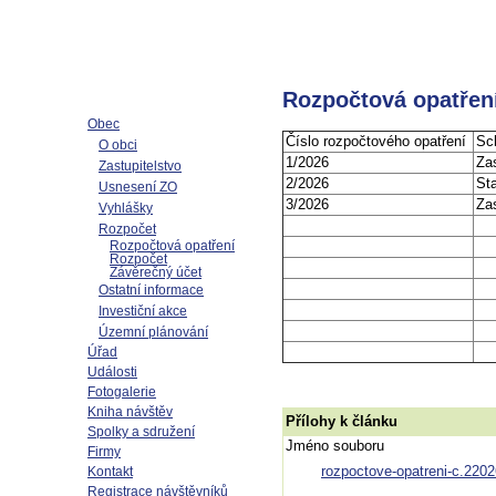
Rozpočtová opatření
Obec
Číslo rozpočtového opatření
Sc
O obci
1/2026
Za
Zastupitelstvo
2/2026
St
Usnesení ZO
3/2026
Za
Vyhlášky
Rozpočet
Rozpočtová opatření
Rozpočet
Závěrečný účet
Ostatní informace
Investiční akce
Územní plánování
Úřad
Události
Fotogalerie
Kniha návštěv
Přílohy k článku
Spolky a sdružení
Jméno souboru
Firmy
rozpoctove-opatreni-c.2202
Kontakt
Registrace návštěvníků