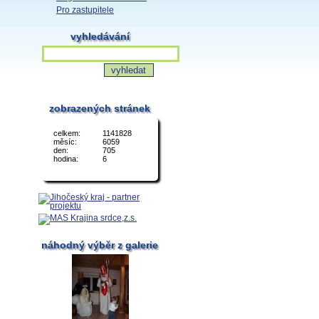
Pro zastupitele
vyhledávání
zobrazených stránek
celkem:
1141828
měsíc:
6059
den:
705
hodina:
6
náhodný výběr z galerie