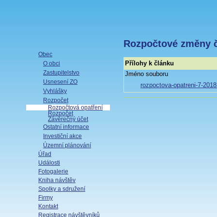
Rozpočtové změny 
Obec
Přílohy k článku
O obci
Zastupitelstvo
Jméno souboru
Usnesení ZO
rozpoctova-opatreni-7-2018
Vyhlášky
Rozpočet
Rozpočtová opatření
Rozpočet
Závěrečný účet
Ostatní informace
Investiční akce
Územní plánování
Úřad
Události
Fotogalerie
Kniha návštěv
Spolky a sdružení
Firmy
Kontakt
Registrace návštěvníků