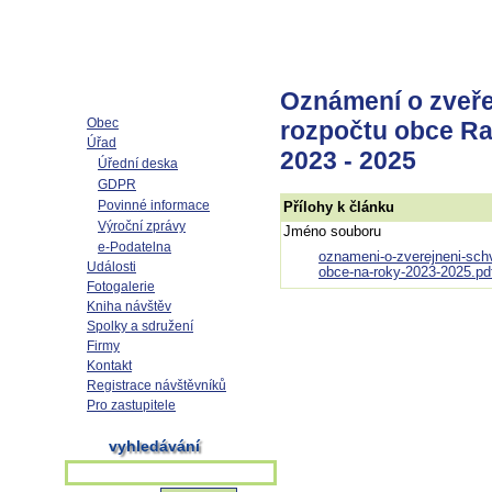
Oznámení o zveře
Obec
rozpočtu obce Ra
Úřad
2023 - 2025
Úřední deska
GDPR
Povinné informace
Přílohy k článku
Výroční zprávy
Jméno souboru
e-Podatelna
oznameni-o-zverejneni-sch
Události
obce-na-roky-2023-2025.pd
Fotogalerie
Kniha návštěv
Spolky a sdružení
Firmy
Kontakt
Registrace návštěvníků
Pro zastupitele
vyhledávání