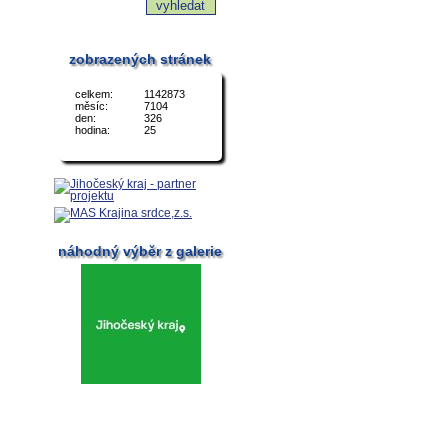
zobrazených stránek
celkem:
1142873
měsíc:
7104
den:
326
hodina:
25
náhodný výběr z galerie