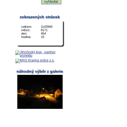
zobrazených stránek
celkem:
1143940
měsíc:
8171
den:
454
hodina:
15
náhodný výběr z galerie