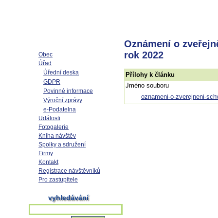
Oznámení o zveřejn
rok 2022
Obec
Úřad
Úřední deska
Přílohy k článku
GDPR
Jméno souboru
Povinné informace
oznameni-o-zverejneni-sch
Výroční zprávy
e-Podatelna
Události
Fotogalerie
Kniha návštěv
Spolky a sdružení
Firmy
Kontakt
Registrace návštěvníků
Pro zastupitele
vyhledávání