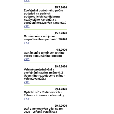
více
15.7.2026
Zveřejnění potřebného počtu
podpisů na peticích
podporujících kandidaturu
nezávislého kandidáta a
sdružení nezávislých kandidátů
více
15.7.2026
Oznámení o zveřejnění
rozpočtového opatření č. 2/2026
více
4.5.2026
Oznámení o termínech letního
svozu komunálního odpadu
více
29.4.2026
Veřejné projednávání a
zveřejnění návrhu změny č. 2
Územního rozvojového plánu -
Veřejná vyhláška
více
29.4.2026
Optická síť v Radimovicích u
Tábora - informace a kontakty
více
29.4.2026
Daň z nemovitých věcí na rok
2026 - Veřejná vyhláška a