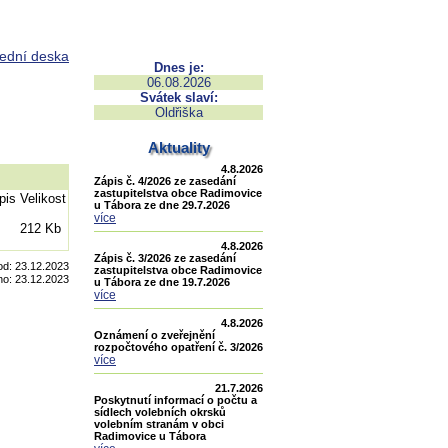
ední deska
Dnes je:
06.08.2026
Svátek slaví:
Oldřiška
Aktuality
4.8.2026
Zápis č. 4/2026 ze zasedání
zastupitelstva obce Radimovice
pis
Velikost
u Tábora ze dne 29.7.2026
více
212 Kb
4.8.2026
Zápis č. 3/2026 ze zasedání
od:
23.12.2023
zastupitelstva obce Radimovice
no:
23.12.2023
u Tábora ze dne 19.7.2026
více
4.8.2026
Oznámení o zveřejnění
rozpočtového opatření č. 3/2026
více
21.7.2026
Poskytnutí informací o počtu a
sídlech volebních okrsků
volebním stranám v obci
Radimovice u Tábora