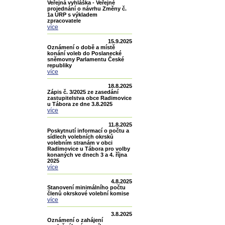
Veřejná vyhláška - Veřejné
projednání o návrhu Změny č.
1a ÚRP s výkladem
zpracovatele
více
15.9.2025
Oznámení o době a místě
konání voleb do Poslanecké
sněmovny Parlamentu České
republiky
více
18.8.2025
Zápis č. 3/2025 ze zasedání
zastupitelstva obce Radimovice
u Tábora ze dne 3.8.2025
více
11.8.2025
Poskytnutí informací o počtu a
sídlech volebních okrsků
volebním stranám v obci
Radimovice u Tábora pro volby
konaných ve dnech 3 a 4. října
2025
více
4.8.2025
Stanovení minimálního počtu
členů okrskové volební komise
více
3.8.2025
Oznámení o zahájení