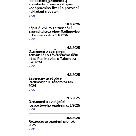
společného územního a
stavebního řízení a zahájení
vodoprávního řízení o povolení
nakládání s vodami
více
16.6.2025
Zápis č. 2/2025 ze zasedání
zastupitelstva obce Radimovice
u Tábora ze dne 1.6.2025
více
4.6.2025
Oznámení o zveřejnění
schváleného závěrečného účtu
obce Radimovice u Tábora za
rok 2024
více
4.6.2025
Závěrečný účet obce
Radimovice u Tábora za rok
2024
více
19.5.2025
Oznámení o zveřejnění
rozpočtového opatření č. 1/2025
více
19.5.2025
Rozpočtová opatření pro rok
2025
více