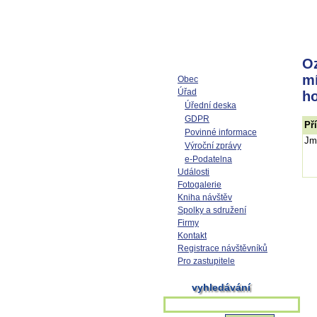
Oz
mí
Obec
Úřad
ho
Úřední deska
GDPR
Př
Povinné informace
Jm
Výroční zprávy
e-Podatelna
Události
Fotogalerie
Kniha návštěv
Spolky a sdružení
Firmy
Kontakt
Registrace návštěvníků
Pro zastupitele
vyhledávání