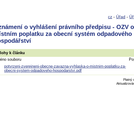
cz
-
Úřad
-
Úř
námení o vyhlášení právního předpisu - OZV o
stním poplatku za obecní systém odpadového
spodářství
ílohy k článku
éno souboru
Po
potvrzeni-zverejneni-obecne-zavazna-vyhlaska-o-mistnim-poplatku-za-
obecni-system-odpadoveho-hospodarstvi.pdf
Platný 
Aktualizová