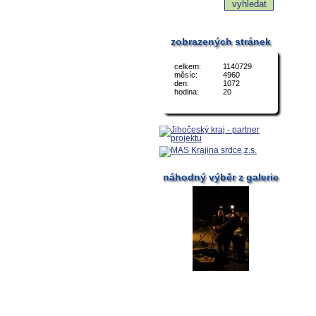
zobrazených stránek
celkem:
1140729
měsíc:
4960
den:
1072
hodina:
20
náhodný výběr z galerie