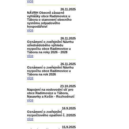
více
26.11.2025
NÁVRH Obecně závazné
vyhlášky obce Radimovice u
Tábora o stanovení obecního
systému odpadového
hospodářství
více
26.11.2025
Oznámení o zveřejnění Návrhu
střednědobého výhledu
rozpočtu obce Radimovice u
Tábora na roky 2026 - 2028
více
26.11.2025
Oznámení o zveřejnění Návrhu
rozpočtu obce Radimovice u
Tábora na rok 2026
více
23.10.2025
Napojení na vodovodní síť pro
obce Radimovice u Tábora,
Nasavrky a Košín - Rozhodnutí
více
16.9.2025
Oznámení o zveřejnění
rozpočtového opatření č. 2/2025
více
15.9.2025