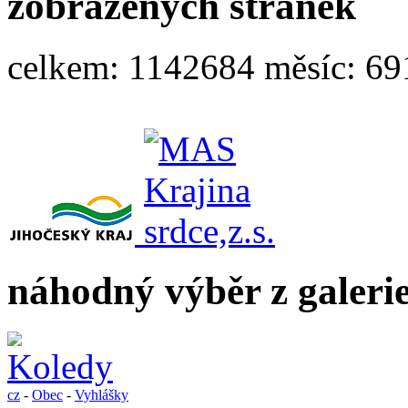
zobrazených stránek
celkem:
1142684
měsíc:
69
náhodný výběr z galeri
cz
-
Obec
-
Vyhlášky