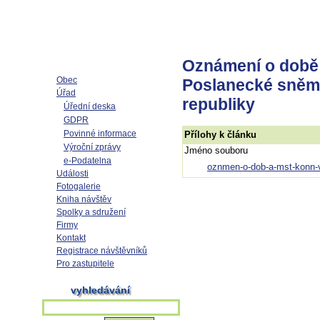
Oznámení o době 
Obec
Poslanecké sněm
Úřad
republiky
Úřední deska
GDPR
Povinné informace
Přílohy k článku
Výroční zprávy
Jméno souboru
e-Podatelna
oznmen-o-dob-a-mst-konn-v
Události
Fotogalerie
Kniha návštěv
Spolky a sdružení
Firmy
Kontakt
Registrace návštěvníků
Pro zastupitele
vyhledávání