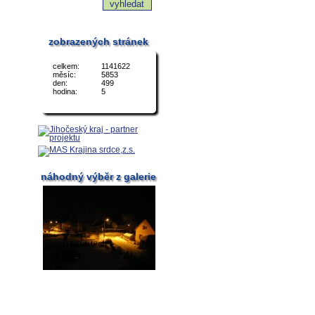
zobrazených stránek
celkem:
1141622
měsíc:
5853
den:
499
hodina:
5
náhodný výběr z galerie