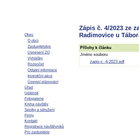
Zápis č. 4/2023 ze z
Radimovice u Tábora
Obec
O obci
Zastupitelstvo
Přílohy k článku
Usnesení ZO
Jméno souboru
Vyhlášky
zapis-c.-4-2023.pdf
Rozpočet
Ostatní informace
Investiční akce
Územní plánování
Úřad
Události
Fotogalerie
Kniha návštěv
Spolky a sdružení
Firmy
Kontakt
Registrace návštěvníků
Pro zastupitele