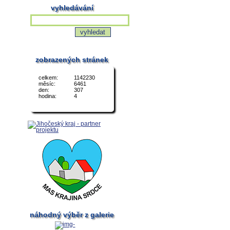
vyhledávání
zobrazených stránek
celkem:
1142230
měsíc:
6461
den:
307
hodina:
4
náhodný výběr z galerie