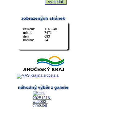
zobrazených stránek
celkem:
1143240
měsíc:
7471
den:
693
hodina:
24
náhodný výběr z galerie