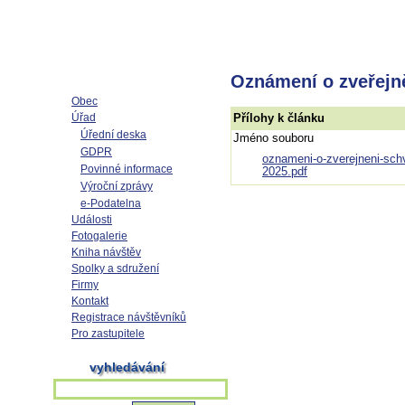
Oznámení o zveřejně
Obec
Úřad
Přílohy k článku
Úřední deska
Jméno souboru
GDPR
oznameni-o-zverejneni-sch
Povinné informace
2025.pdf
Výroční zprávy
e-Podatelna
Události
Fotogalerie
Kniha návštěv
Spolky a sdružení
Firmy
Kontakt
Registrace návštěvníků
Pro zastupitele
vyhledávání