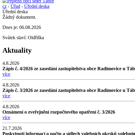
cz
-
Úřad
-
Úřední deska
Úřední deska
Žádný dokument.
Dnes je:
06.08.2026
Svátek slaví:
Oldřiška
Aktuality
4.8.2026
Zápis č. 4/2026 ze zasedání zastupitelstva obce Radimovice u Tá
více
4.8.2026
Zápis č. 3/2026 ze zasedání zastupitelstva obce Radimovice u Tá
více
4.8.2026
Oznámení o zveřejnění rozpočtového opatření č. 3/2026
více
21.7.2026
Poskytnutí informací o počtu a sídlech volebních okrsků volebn