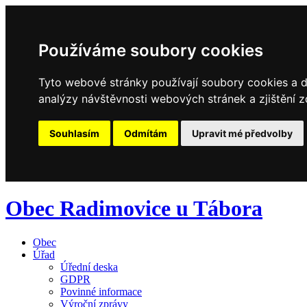
Používáme soubory cookies
Tyto webové stránky používají soubory cookies a da
analýzy návštěvnosti webových stránek a zjištění z
Souhlasím
Odmítám
Upravit mé předvolby
Obec Radimovice u Tábora
Obec
Úřad
Úřední deska
GDPR
Povinné informace
Výroční zprávy