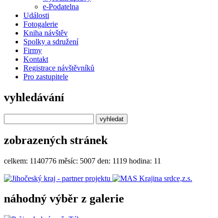
e-Podatelna
Události
Fotogalerie
Kniha návštěv
Spolky a sdružení
Firmy
Kontakt
Registrace návštěvníků
Pro zastupitele
vyhledávání
zobrazených stránek
celkem:
1140776
měsíc:
5007
den:
1119
hodina:
11
náhodný výběr z galerie