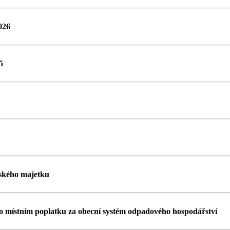
026
5
ského majetku
 místním poplatku za obecní systém odpadového hospodářství